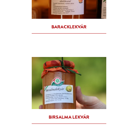
BARACKLEKVÁR