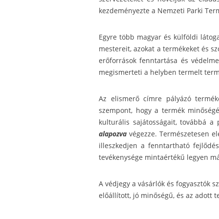
kezdeményezte a Nemzeti Parki Termé
Egyre több magyar és külföldi látoga
mestereit, azokat a termékeket és sz
erőforrások fenntartása és védelme 
megismerteti a helyben termelt term
Az elismerő címre pályázó termék
szempont, hogy a termék minőségéve
kulturális sajátosságait, továbbá 
alapozva
végezze. Természetesen ele
illeszkedjen a fenntartható fejlődé
tevékenysége mintaértékű legyen más 
A védjegy a vásárlók és fogyasztók s
előállított, jó minőségű, és az adott