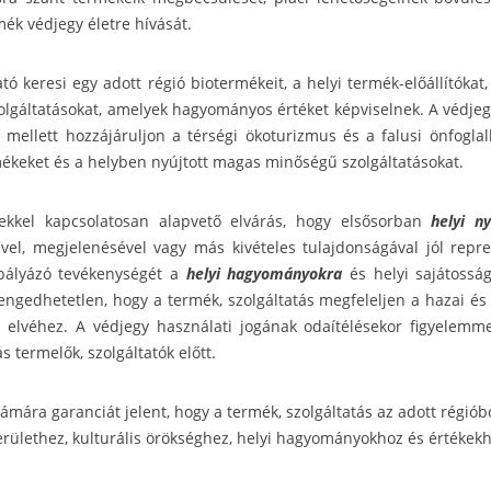
k védjegy életre hívását.
tó keresi egy adott régió biotermékeit, a helyi termék-előállítókat
olgáltatásokat, amelyek hagyományos értéket képviselnek. A védjegy
mellett hozzájáruljon a térségi ökoturizmus és a falusi önfoglalk
ékeket és a helyben nyújtott magas minőségű szolgáltatásokat.
ekkel kapcsolatosan alapvető elvárás, hogy elsősorban
helyi n
l, megjelenésével vagy más kivételes tulajdonságával jól repreze
a pályázó tevékenységét a
helyi hagyományokra
és helyi sajátossá
ngedhetetlen, hogy a termék, szolgáltatás megfeleljen a hazai és
s elvéhez. A védjegy használati jogának odaítélésekor figyelemme
termelők, szolgáltatók előtt.
zámára garanciát jelent, hogy a termék, szolgáltatás az adott régió
 területhez, kulturális örökséghez, helyi hagyományokhoz és értékek