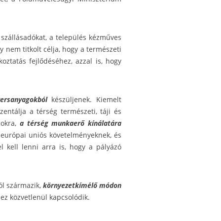
, szállásadókat, a település kézműves
 nem titkolt célja, hogy a természeti
oztatás fejlődéséhez, azzal is, hogy
yersanyagokból
készüljenek. Kiemelt
ntálja a térség természeti, táji és
gokra,
a térség munkaerő kínálatára
 európai uniós követelményeknek, és
l kell lenni arra is, hogy a pályázó
ból származik,
környezetkímélő módon
hez közvetlenül kapcsolódik.