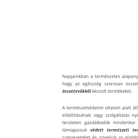
Napjainkban a természetes alapan
hogy az egészség szorosan összef
összetevőkből
készült termékeket.
A természetvédelmi oltalom alatt ál
előállításának, vagy szolgáltatás n
területen gazdálkodók mindenkor
támogassuk
védett természeti te
szervezeteket és növeljük az eladá