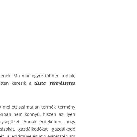
enek. Ma már egyre többen tudják,
etten keresik a
tiszta, természetes
ük mellett számtalan termék, termény
 azonban nem könnyű, hiszen az ilyen
nységüket. Annak érdekében, hogy
ásokat, gazdálkodókat, gazdálkodó
sét, a Földművelésügyi Minisztérium