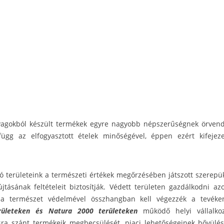
yagokból készült termékek egyre nagyobb népszerűségnek örvend
ügg az elfogyasztott ételek minőségével, éppen ezért kifejez
ló területeink a természeti értékek megőrzésében játszott szerep
yújtásának feltételeit biztosítják. Védett területen gazdálkodni
 a természet védelmével összhangban kell végezzék a tevéke
rületeken és Natura 2000 területeken
működő helyi vállalkoz
sra szánt termékeik megbecsülését, piaci lehetőségeinek bővülé