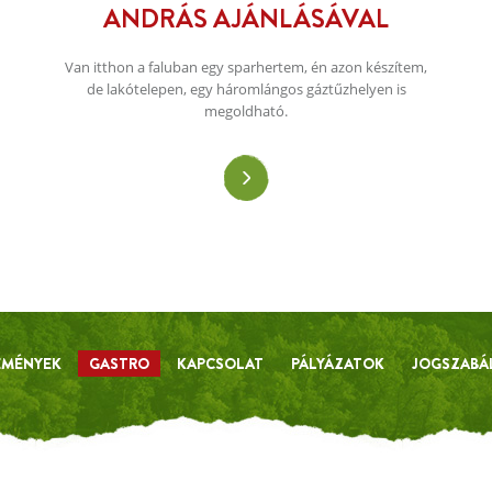
ANDRÁS AJÁNLÁSÁVAL
Van itthon a faluban egy sparhertem, én azon készítem,
de lakótelepen, egy háromlángos gáztűzhelyen is
megoldható.
Régen a szegény emberek, paraszti családok körében
népszerű volt. Nagyon izgalmasan lehet variálni az alapot.
EMÉNYEK
GASTRO
KAPCSOLAT
PÁLYÁZATOK
JOGSZABÁ