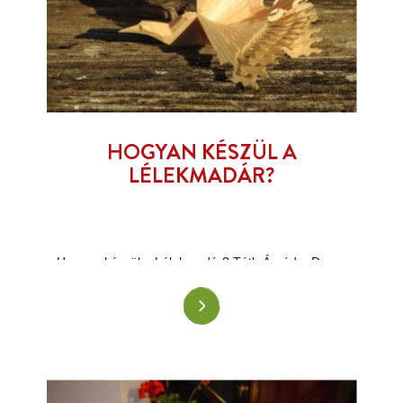
HOGYAN KÉSZÜL A
LÉLEKMADÁR?
Hogyan készül a Lélekmadár? Tóth Árpád a Duna-
Dráva Nemzeti Park Igazgatóság Védjegyes
kézművese megmutatja ebben a videóban!