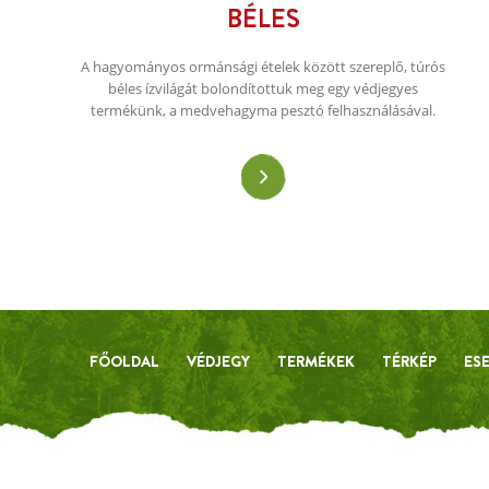
BÉLES
A hagyományos ormánsági ételek között szereplő, túrós
béles ízvilágát bolondítottuk meg egy védjegyes
termékünk, a medvehagyma pesztó felhasználásával.
FŐOLDAL
VÉDJEGY
TERMÉKEK
TÉRKÉP
ES