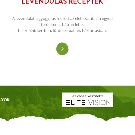
LEVENDULÁS RECEPTEK
A levendulát a gyógyítás mellett az élet számtalan egyéb
területén is bátran lehet
használni: kertben, fürdőszobában, háztartásban,
állattartásban - és természetesen a konyhában. A
következő recepteket a levendulát kedvelő
konyhatündérek számára gyűjtöttük.
az oldalt készítette
LYOK