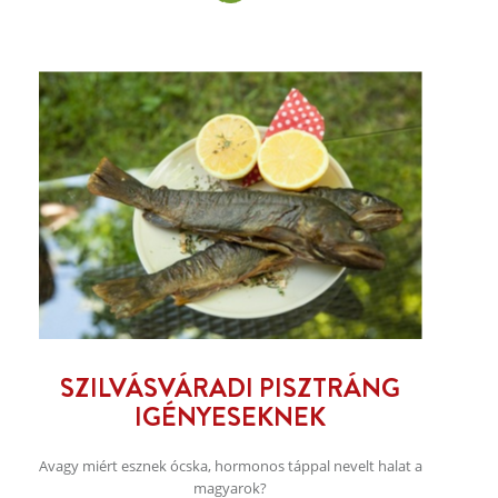
SZILVÁSVÁRADI PISZTRÁNG
IGÉNYESEKNEK
Avagy miért esznek ócska, hormonos táppal nevelt halat a
magyarok?