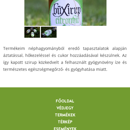
Termékeim néphagyományból eredő tapasztalatok alapján
áztatással, hőkezeléssel és cukor hozzáadásával készülnek. Az
így kapott szirup közkedvelt a felhasznált gyógynövény íze és
természetes egészségmegőrző- és gyógyhatása miatt.
FŐOLDAL
VÉDJEGY
TERMÉKEK
TÉRKÉP
ESEMÉNYEK