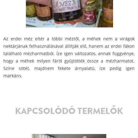
Az erdei méz eltér a többi méztől, a méhek nem a virágok
nektárjának felhasználásával állítják elő, hanem az erdei fákon
található mézharmatból. Íze igen változatos, annak függvénye,
hogy a méhek milyen fáról gyűjtötték össze a mézharmatot.
Színe sötét, majdnem fekete árnyalatú, íze pedig igen
markáns.
KAPCSOLÓDÓ TERMELŐK