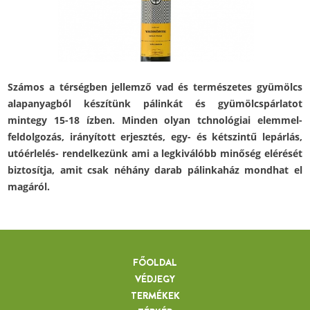
Számos a térségben jellemző vad és természetes gyümölcs
alapanyagból készítünk pálinkát és gyümölcspárlatot
mintegy 15-18 ízben. Minden olyan tchnológiai elemmel-
feldolgozás, irányított erjesztés, egy- és kétszintű lepárlás,
utóérlelés- rendelkezünk ami a legkiválóbb minőség elérését
biztosítja, amit csak néhány darab pálinkaház mondhat el
magáról.
FŐOLDAL
VÉDJEGY
TERMÉKEK