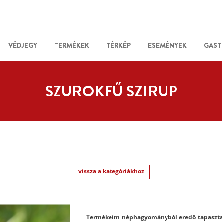
VÉDJEGY
TERMÉKEK
TÉRKÉP
ESEMÉNYEK
GAST
SZUROKFŰ SZIRUP
vissza a kategóriákhoz
Termékeim néphagyományból eredő tapasztala