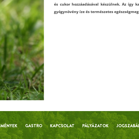
és cukor hozzáadásával készülnek. Az így ka
gyógynövény íze és természetes egészségmegő
EMÉNYEK
GASTRO
KAPCSOLAT
PÁLYÁZATOK
JOGSZABÁ