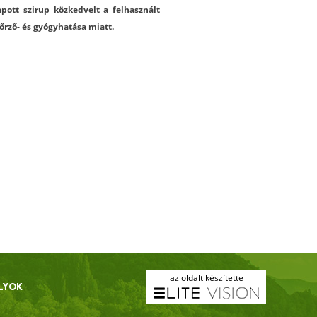
pott szirup közkedvelt a felhasznált
rző- és gyógyhatása miatt.
az oldalt készítette
LYOK