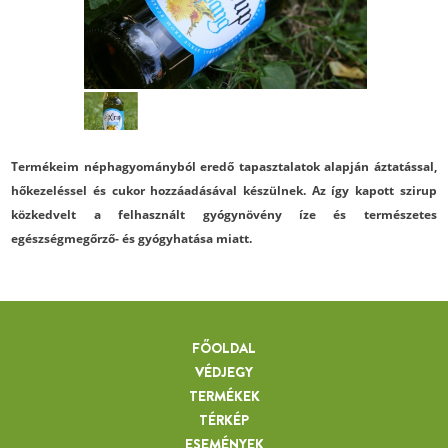
Termékeim néphagyományból eredő tapasztalatok alapján áztatással,
hőkezeléssel és cukor hozzáadásával készülnek. Az így kapott szirup
közkedvelt a felhasznált gyógynövény íze és természetes
egészségmegőrző- és gyógyhatása miatt.
FŐOLDAL
VÉDJEGY
TERMÉKEK
TÉRKÉP
ESEMÉNYEK