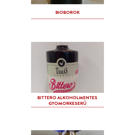
SZŐLŐBŐL
BIOBOROK