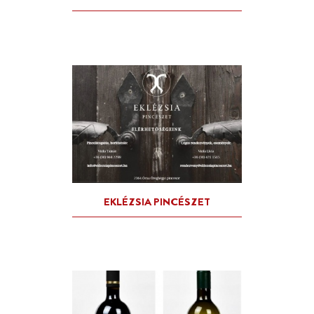
CITROMFŰ SZIRUP