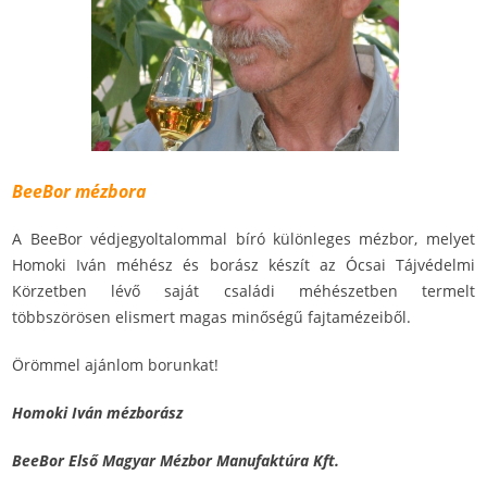
BeeBor mézbora
A BeeBor védjegyoltalommal bíró különleges mézbor, melyet
Homoki Iván méhész és borász készít az Ócsai Tájvédelmi
Körzetben lévő saját családi méhészetben termelt
többszörösen elismert magas minőségű fajtamézeiből.
Örömmel ajánlom borunkat!
Homoki Iván mézborász
BeeBor Első Magyar Mézbor Manufaktúra Kft.