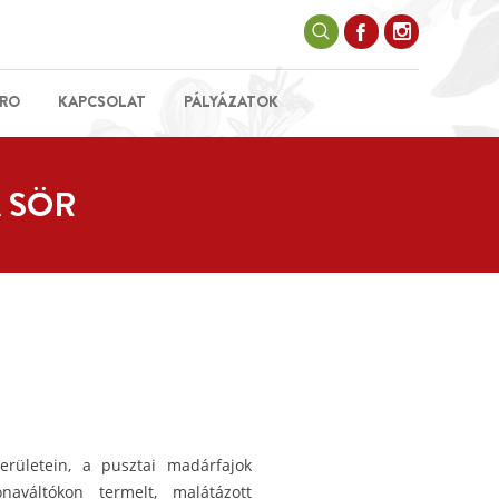
RO
KAPCSOLAT
PÁLYÁZATOK
 SÖR
rületein, a pusztai madárfajok
aváltókon termelt, malátázott