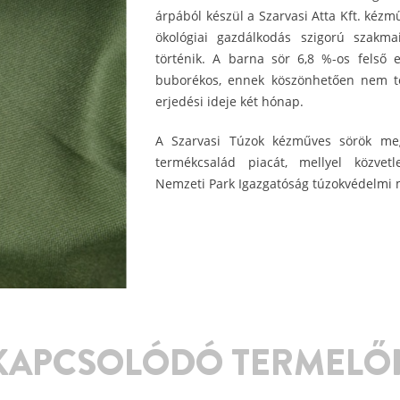
árpából készül a Szarvasi Atta Kft. kézm
ökológiai gazdálkodás szigorú szakma
történik. A barna sör 6,8 %-os felső 
buborékos, ennek köszönhetően nem tel
erjedési ideje két hónap.
A Szarvasi Túzok kézműves sörök megv
termékcsalád piacát, mellyel közvet
Nemzeti Park Igazgatóság túzokvédelmi 
KAPCSOLÓDÓ TERMELŐ