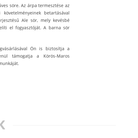
űves söre. Az árpa termesztése az
i követelményeinek betartásával
erjesztésű Ale sör, mely kevésbé
íti el fogyasztóját. A barna sör
ásárlásával Ön is biztosítja a
lenül támogatja a Körös-Maros
munkáját.
K