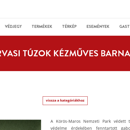
VÉDJEGY
TERMÉKEK
TÉRKÉP
ESEMÉNYEK
GAST
RVASI TÚZOK KÉZMŰVES BARNA
vissza a kategóriákhoz
A Körös-Maros Nemzeti Park védett te
védelme érdekében fenntartott gabon