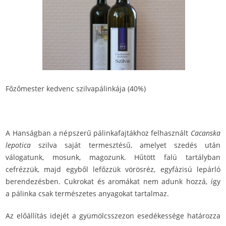
Főzőmester kedvenc szilvapálinkája (40%)
A Hanságban a népszerű pálinkafajtákhoz felhasznált
Cacanska
lepotica
szilva saját termesztésű, amelyet szedés után
válogatunk, mosunk, magozunk. Hűtött falú tartályban
cefrézzük, majd egyből lefőzzük vörösréz, egyfázisú lepárló
berendezésben. Cukrokat és aromákat nem adunk hozzá, így
a pálinka csak természetes anyagokat tartalmaz.
Az előállítás idejét a gyümölcsszezon esedékessége határozza