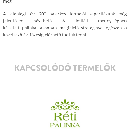
meg.
A jelenlegi, évi 200 palackos termelői kapacitásunk még
jelentősen bővíthető. A limitált mennyiségben
készített pálinkát azonban megfelelő stratégiával egészen a
következő évi főzésig elérhető tudtuk tenni.
KAPCSOLÓDÓ TERMELŐK