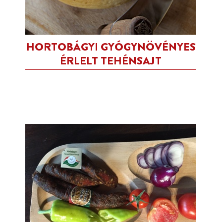
HORTOBÁGYI GYÓGYNÖVÉNYES
ÉRLELT TEHÉNSAJT