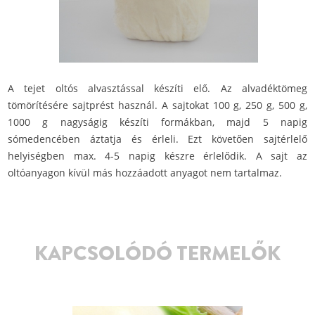
A tejet oltós alvasztással készíti elő. Az alvadéktömeg
tömörítésére sajtprést használ. A sajtokat 100 g, 250 g, 500 g,
1000 g nagyságig készíti formákban, majd 5 napig
sómedencében áztatja és érleli. Ezt követően sajtérlelő
helyiségben max. 4-5 napig készre érlelődik. A sajt az
oltóanyagon kívül más hozzáadott anyagot nem tartalmaz.
KAPCSOLÓDÓ TERMELŐK