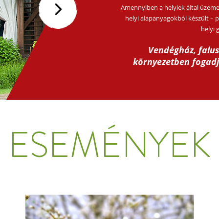
Amennyiben a helyiek által üzemel
helyi alapanyagokból készült – 
helyi 
Vendégház, falus
környezetben fogadj
ESEMÉNYEK