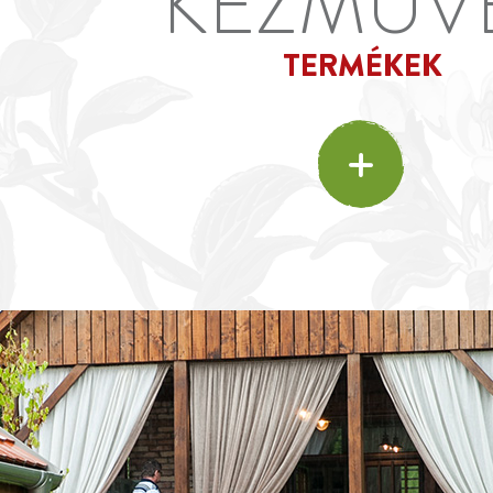
KÉZMŰV
TERMÉKEK