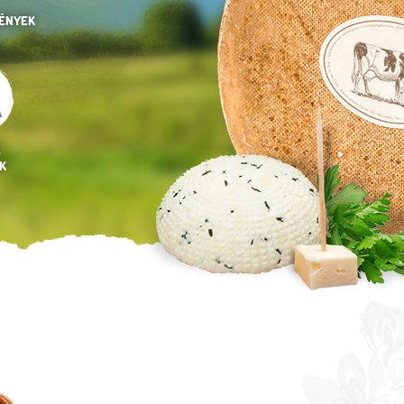
ÉNYEK
,
K