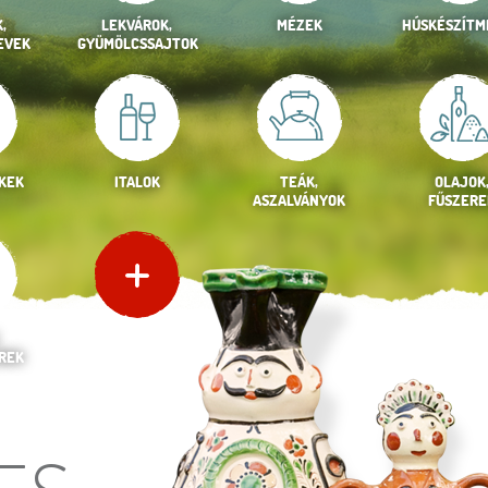
,
LEKVÁROK,
MÉZEK
HÚSKÉSZÍTM
EVEK
GYÜMÖLCSSAJTOK
KEK
ITALOK
TEÁK,
OLAJOK
ASZALVÁNYOK
FŰSZERE
REK