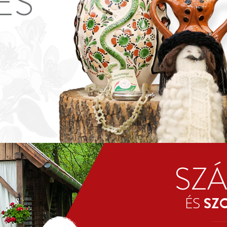
ES
SZ
ÉS
SZ