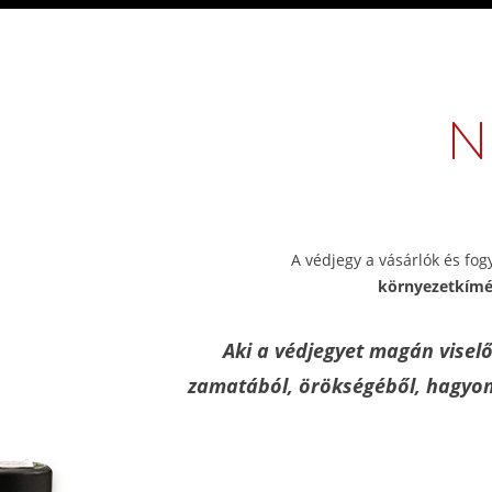
N
A védjegy a vásárlók és fog
környezetkímél
Aki a védjegyet magán viselő 
zamatából, örökségéből, hagyomá