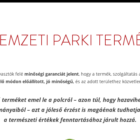
EMZETI PARKI TERM
yasztók felé
minőségi garanciát jelent
, hogy a termék, szolgáltatás
ő módon előállított, jó minőségű,
és az adott területhez közvetle
terméket emel le a polcról – azon túl, hogy hazavihet
nyaiból – azt a jóleső érzést is magáénak tudhatja
a természeti értékek fenntartásához járult hozzá.