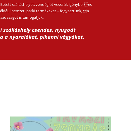
tetett szálláshelyet, vendéglőt vesszük igénybe, és
például nemzeti parki termékeket – fogyasztunk, a
gazdaságot is támogatjuk.
i szálláshely csendes, nyugodt
a a nyaralókat, pihenni vágyókat.