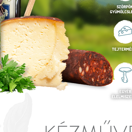
SZÖRPÖK
GYÜMÖLCSL
TEJTERMÉ
EGYÉB
ÉLELMISZE