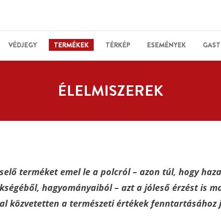
VÉDJEGY
TERMÉKEK
TÉRKÉP
ESEMÉNYEK
GAST
ÉLELMISZEREK
elő terméket emel le a polcról – azon túl, hogy haza
ökségéből, hagyományaiból – azt a jóleső érzést is 
al közvetetten a természeti értékek fenntartásához j