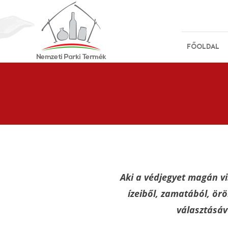
FŐOLDAL
Aki a védjegyet magán vis
ízeiből, zamatából, ör
választásáv