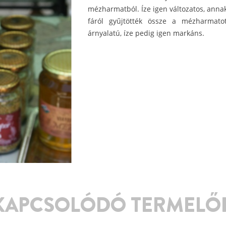
mézharmatból. Íze igen változatos, ann
fáról gyűjtötték össze a mézharmato
árnyalatú, íze pedig igen markáns.
KAPCSOLÓDÓ TERMELŐ