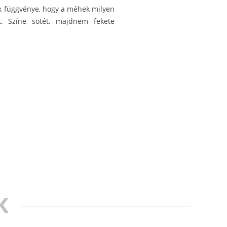
ak függvénye, hogy a méhek milyen
t. Színe sötét, majdnem fekete
K