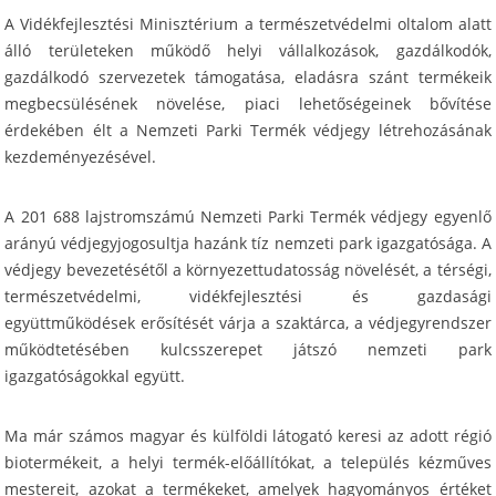
A Vidékfejlesztési Minisztérium a természetvédelmi oltalom alatt
álló területeken működő helyi vállalkozások, gazdálkodók,
gazdálkodó szervezetek támogatása, eladásra szánt termékeik
megbecsülésének növelése, piaci lehetőségeinek bővítése
érdekében élt a Nemzeti Parki Termék védjegy létrehozásának
kezdeményezésével.
A 201 688 lajstromszámú Nemzeti Parki Termék védjegy egyenlő
arányú védjegyjogosultja hazánk tíz nemzeti park igazgatósága. A
védjegy bevezetésétől a környezettudatosság növelését, a térségi,
természetvédelmi, vidékfejlesztési és gazdasági
együttműködések erősítését várja a szaktárca, a védjegyrendszer
működtetésében kulcsszerepet játszó nemzeti park
igazgatóságokkal együtt.
Ma már számos magyar és külföldi látogató keresi az adott régió
biotermékeit, a helyi termék-előállítókat, a település kézműves
mestereit, azokat a termékeket, amelyek hagyományos értéket