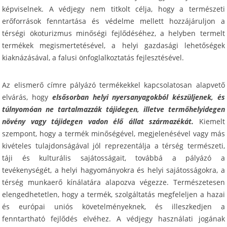
képviselnek. A védjegy nem titkolt célja, hogy a természeti
erőforrások fenntartása és védelme mellett hozzájáruljon a
térségi ökoturizmus minőségi fejlődéséhez, a helyben termelt
termékek megismertetésével, a helyi gazdasági lehetőségek
kiaknázásával, a falusi önfoglalkoztatás fejlesztésével.
Az elismerő címre pályázó termékekkel kapcsolatosan alapvető
elvárás, hogy
elsősorban helyi nyersanyagokból készüljenek, és
túlnyomóan ne tartalmazzák tájidegen, illetve termőhelyidegen
növény vagy tájidegen vadon élő állat származékát.
Kiemelt
szempont, hogy a termék minőségével, megjelenésével vagy más
kivételes tulajdonságával jól reprezentálja a térség természeti,
táji és kulturális sajátosságait, továbbá a pályázó a
tevékenységét, a helyi hagyományokra és helyi sajátosságokra, a
térség munkaerő kínálatára alapozva végezze. Természetesen
elengedhetetlen, hogy a termék, szolgáltatás megfeleljen a hazai
és európai uniós követelményeknek, és illeszkedjen a
fenntartható fejlődés elvéhez. A védjegy használati jogának