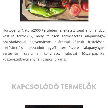
Hortobágyi Natura2000 területen legeltetett saját állományból
készült termékük, mely teljesen természetes alapanyagok
hozzáadásával hagyományos eljárással készült, füstöléssel
tartósították, hozzáadott egyéb természetes alapanyagok:
sertéshús, szalonna, konyhasó, kalocsai fűszerpaprika.
Fűszerezettsége enyhén csípős, pikáns.
KAPCSOLÓDÓ TERMELŐK