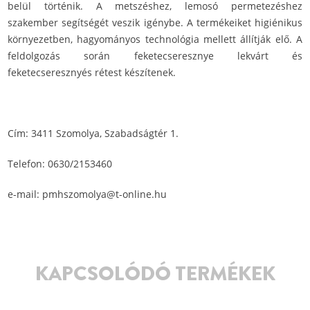
belül történik. A metszéshez, lemosó permetezéshez
szakember segítségét veszik igénybe. A termékeiket higiénikus
környezetben, hagyományos technológia mellett állítják elő. A
feldolgozás során feketecseresznye lekvárt és
feketecseresznyés rétest készítenek.
Cím: 3411 Szomolya, Szabadságtér 1.
Telefon: 0630/2153460
e-mail: pmhszomolya@t-online.hu
KAPCSOLÓDÓ TERMÉKEK