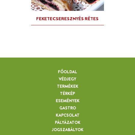
FŐOLDAL
VÉDJEGY
TERMÉKEK
TÉRKÉP
ESEMÉNYEK
GASTRO
KAPCSOLAT
PÁLYÁZATOK
JOGSZABÁLYOK
FEKETECSERESZNYE LEKV