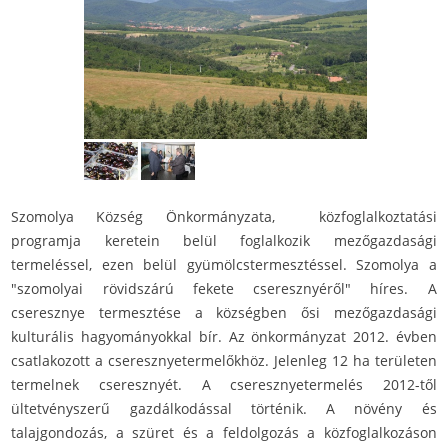
Szomolya Község Önkormányzata, közfoglalkoztatási
programja keretein belül foglalkozik mezőgazdasági
termeléssel, ezen belül gyümölcstermesztéssel. Szomolya a
"szomolyai rövidszárú fekete cseresznyéről" híres. A
cseresznye termesztése a községben ősi mezőgazdasági
kulturális hagyományokkal bír. Az önkormányzat 2012. évben
csatlakozott a cseresznyetermelőkhöz. Jelenleg 12 ha területen
termelnek cseresznyét. A cseresznyetermelés 2012-től
ültetvényszerű gazdálkodással történik. A növény és
talajgondozás, a szüret és a feldolgozás a közfoglalkozáson