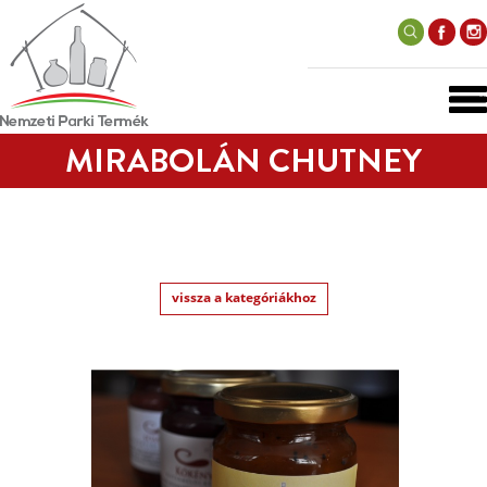
MIRABOLÁN CHUTNEY
vissza a kategóriákhoz