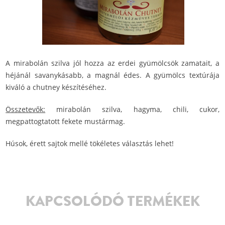
A mirabolán szilva jól hozza az erdei gyümölcsök zamatait, a
héjánál savanykásabb, a magnál édes. A gyümölcs textúrája
kiváló a chutney készítéséhez.
Összetevők:
mirabolán szilva, hagyma, chili, cukor,
megpattogtatott fekete mustármag.
Húsok, érett sajtok mellé tökéletes választás lehet!
KAPCSOLÓDÓ TERMÉKEK