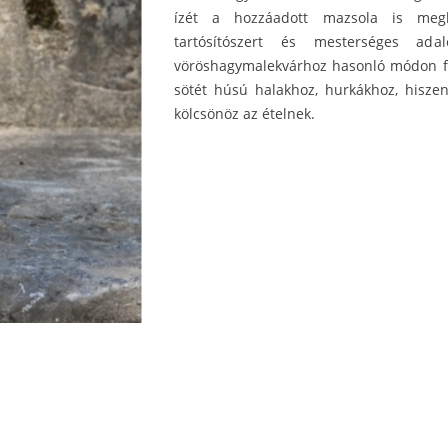
ízét a hozzáadott mazsola is meg
tartósítószert és mesterséges ad
vöröshagymalekvárhoz hasonló módon fo
sötét húsú halakhoz, hurkákhoz, hiszen 
kölcsönöz az ételnek.