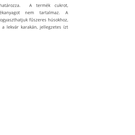
határozza. A termék cukrot,
alékanyagot nem tartalmaz. A
gyaszthatjuk fűszeres húsokhoz,
a lekvár karakán, jellegzetes ízt