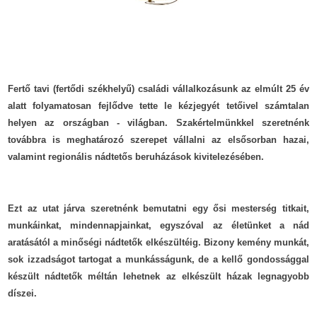
Fertő tavi (fertődi székhelyű) családi vállalkozásunk az elmúlt 25 év
alatt folyamatosan fejlődve tette le kézjegyét tetőivel számtalan
helyen az országban - világban. Szakértelmünkkel szeretnénk
továbbra is meghatározó szerepet vállalni az elsősorban hazai,
valamint regionális nádtetős beruházások kivitelezésében.
Ezt az utat járva szeretnénk bemutatni egy ősi mesterség titkait,
munkáinkat, mindennapjainkat, egyszóval az életünket a nád
aratásától a minőségi nádtetők elkészültéig. Bizony kemény munkát,
sok izzadságot tartogat a munkásságunk, de a kellő gondossággal
készült nádtetők méltán lehetnek az elkészült házak legnagyobb
díszei.