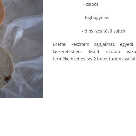
- csípős
- foghagymás
- diós ízesítésű sajtok
Ecettel készítem sajtjaimat, egyed
kiszerelésben. Majd ezután váku
termékeinket és így 2 hetet tudunk vállal