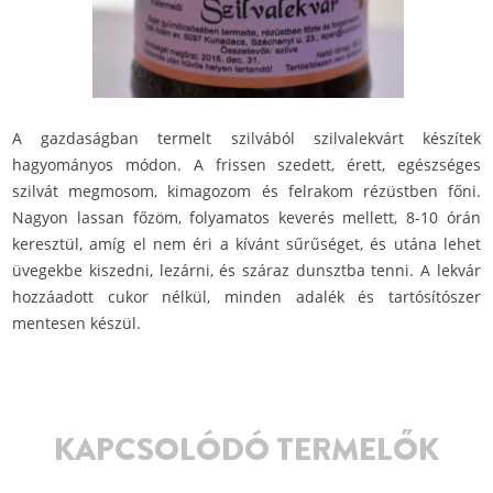
A gazdaságban termelt szilvából szilvalekvárt készítek
hagyományos módon. A frissen szedett, érett, egészséges
szilvát megmosom, kimagozom és felrakom rézüstben főni.
Nagyon lassan főzöm, folyamatos keverés mellett, 8-10 órán
keresztül, amíg el nem éri a kívánt sűrűséget, és utána lehet
üvegekbe kiszedni, lezárni, és száraz dunsztba tenni. A lekvár
hozzáadott cukor nélkül, minden adalék és tartósítószer
mentesen készül.
KAPCSOLÓDÓ TERMELŐK