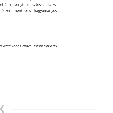
vel és növénytermesztéssel is. Az
ósítószer mentesek, hagyományos
(Gazdálkodás címe: Hajdúszoboszló
K