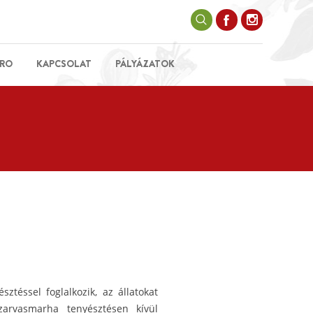
RO
KAPCSOLAT
PÁLYÁZATOK
ztéssel foglalkozik, az állatokat
zarvasmarha tenyésztésen kívül