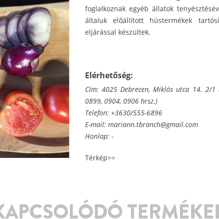
foglalkoznak egyéb állatok tenyésztésé
általuk előállított hústermékek tart
eljárással készültek.
Elérhetőség:
Cím: 4025 Debrecen, Miklós utca 14. 2/1 
0899, 0904, 0906 hrsz.)
Telefon: +3630/555-6896
E-mail:
mariann.tbranch@gmail.com
Honlap: -
Térkép>>
KAPCSOLÓDÓ TERMÉKE