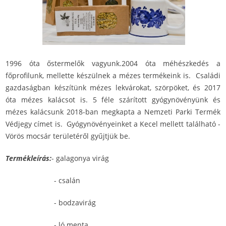
1996 óta őstermelők vagyunk.2004 óta méhészkedés a
főprofilunk, mellette készülnek a mézes termékeink is. Családi
gazdaságban készítünk mézes lekvárokat, szörpöket, és 2017
óta mézes kalácsot is. 5 féle szárított gyógynövényünk és
mézes kalácsunk 2018-ban megkapta a Nemzeti Parki Termék
Védjegy címet is. Gyógynövényeinket a Kecel mellett található -
Vörös mocsár területéről gyűjtjük be.
Termékleírás:
- galagonya virág
- csalán
- bodzavirág
- ló menta