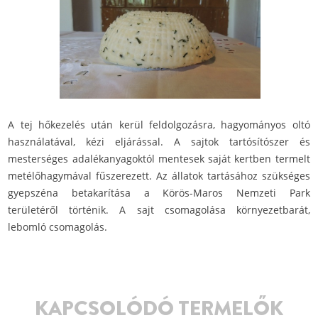
A tej hőkezelés után kerül feldolgozásra, hagyományos oltó
használatával, kézi eljárással. A sajtok tartósítószer és
mesterséges adalékanyagoktól mentesek saját kertben termelt
metélőhagymával fűszerezett. Az állatok tartásához szükséges
gyepszéna betakarítása a Körös-Maros Nemzeti Park
területéről történik. A sajt csomagolása környezetbarát,
lebomló csomagolás.
KAPCSOLÓDÓ TERMELŐK