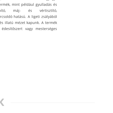
ermék, mint például gyulladás és
apító, máj- és vértisztító,
csoldó hatású. A ligeti zsályából
 és illatú mézet kapunk. A termék
 édesítőszert vagy mesterséges
K