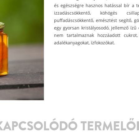
és egészségre hasznos hatással bír a t
izzadáscsökkentő, köhögés csill
puffadáscsökkentő, emésztést segítő, gör
egy gyorsan kristályosodó, jellemző ízű
nem tartalmaznak hozzáadott cukrot,
adalékanyagokat, ízfokozókat.
KAPCSOLÓDÓ TERMELŐ