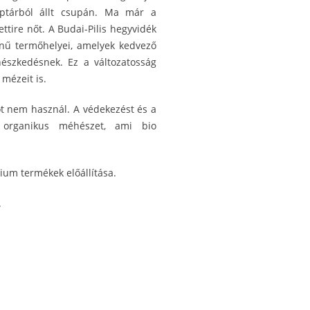
ptárból állt csupán. Ma már a
tire nőt. A Budai-Pilis hegyvidék
ínű termőhelyei, amelyek kedvező
észkedésnek. Ez a változatosság
mézeit is.
 nem használ. A védekezést és a
en organikus méhészet, ami bio
ium termékek előállítása.
.