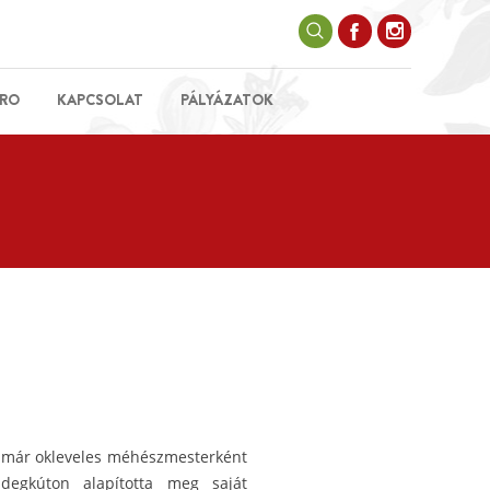
RO
KAPCSOLAT
PÁLYÁZATOK
g már okleveles méhészmesterként
idegkúton alapította meg saját