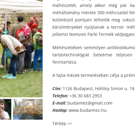
méhészetét, amely akkor még pár ka
méhállomány mérete 300 méhcsalád felet
különböző pontjain lelhetők meg soksz
körülményeket nyújtanak a terroir méh
jellemzi Nemzeti Parki Termék védjegyes 
Méhészetében semmilyen antibiotikumot
tartástechnológiát beleértve teljes
fenntartású.
A fajta mézek termelésében célja a prém
Cím:
1126 Budapest, Hollósy Simon u. 18
Telefon:
+36 30 683 2953
E-mail:
budaimez@gmail.com
Honlap:
www.budaimez.hu
Térkép >>