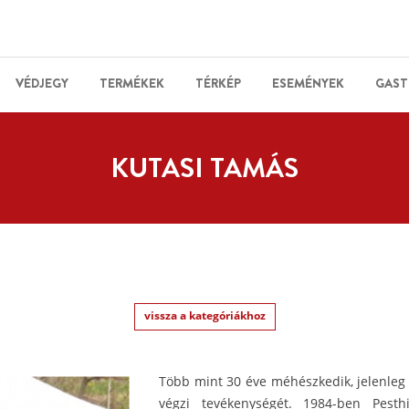
VÉDJEGY
TERMÉKEK
TÉRKÉP
ESEMÉNYEK
GAST
KUTASI TAMÁS
vissza a kategóriákhoz
Több mint 30 éve méhészkedik, jelenle
végzi tevékenységét. 1984-ben Pesth