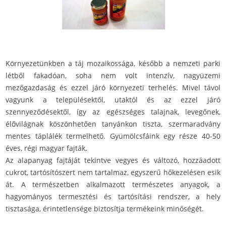
Környezetünkben a táj mozaikossága, később a nemzeti parki
létből fakadóan, soha nem volt intenzív, nagyüzemi
mezőgazdaság és ezzel járó környezeti terhelés. Mivel távol
vagyunk a településektől, utaktól és az ezzel járó
szennyeződésektől, így az egészséges talajnak, levegőnek,
élővilágnak köszönhetően tanyánkon tiszta, szermaradvány
mentes táplálék termelhető. Gyümölcsfáink egy része 40-50
éves, régi magyar fajták.
Az alapanyag fajtáját tekintve vegyes és változó, hozzáadott
cukrot, tartósítószert nem tartalmaz, egyszerű hőkezelésen esik
át. A természetben alkalmazott természetes anyagok, a
hagyományos termesztési és tartósítási rendszer, a hely
tisztasága, érintetlensége biztosítja termékeink minőségét.