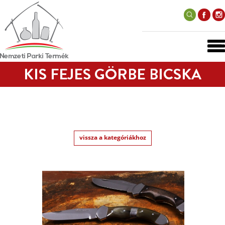
KIS FEJES GÖRBE BICSKA
vissza a kategóriákhoz