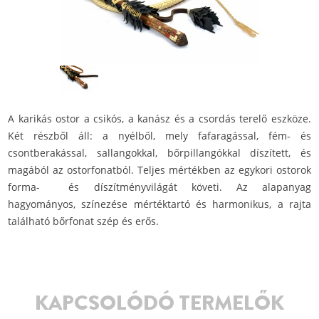
A karikás ostor a csikós, a kanász és a csordás terelő eszköze.
Két részből áll: a nyélből, mely fafaragással, fém- és
csontberakással, sallangokkal, bőrpillangókkal díszített, és
magából az ostorfonatból. Teljes mértékben az egykori ostorok
forma- és díszítményvilágát követi. Az alapanyag
hagyományos, színezése mértéktartó és harmonikus, a rajta
található bőrfonat szép és erős.
KAPCSOLÓDÓ TERMELŐK