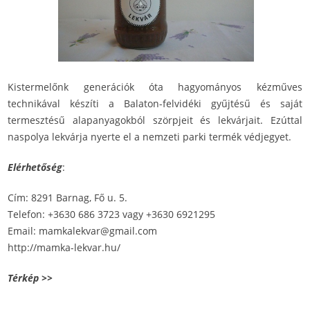
Kistermelőnk generációk óta hagyományos kézműves
technikával készíti a Balaton-felvidéki gyűjtésű és saját
termesztésű alapanyagokból szörpjeit és lekvárjait. Ezúttal
naspolya lekvárja nyerte el a nemzeti parki termék védjegyet.
Elérhetőség
:
Cím: 8291 Barnag, Fő u. 5.
Telefon: +3630 686 3723 vagy +3630 6921295
Email: mamkalekvar@gmail.com
http://mamka-lekvar.hu/
Térkép >>