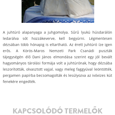
A juhtúró alapanyaga a juhgomolya. Sűrű lyukú húsdarálón
ledarálva sót hozzákeverve, kell begyúrni. Légmentesen
dézsában több hónapig is eltartható. Az érett juhtúró íze igen
erős. A Körös-Maros Nemzeti Park Csanádi puszták
tájegységén élő Dani János elmondása szerint egy jól bevált
hagyományos tárolási formája volt a juhtúrónak, hogy dézsába
leszorították, olvasztott vajjal, vagy meleg faggyúval leöntötték,
pergamen papírba becsomagolták és lesúlyozva az ivóvizes kút
fenekére engedték.
KAPCSOLÓDÓ TERMELŐK