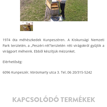
1974 óta méhészkedek Kunpeszéren. A Kiskunsági Nemzeti
Park területén, a „Peszéri-rét”területén réti virágokról gyűjtik a
virágport méheink. Ebből készítjük mézünket.
Elérhetőség:
6096 Kunpeszér, Vörösmarty utca 3. Tel.:06 20/315-5242
KAPCSOLÓDÓ TERMÉKEK