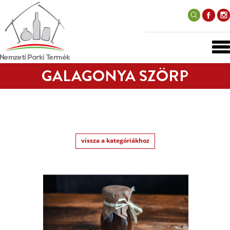
GALAGONYA SZÖRP
vissza a kategóriákhoz