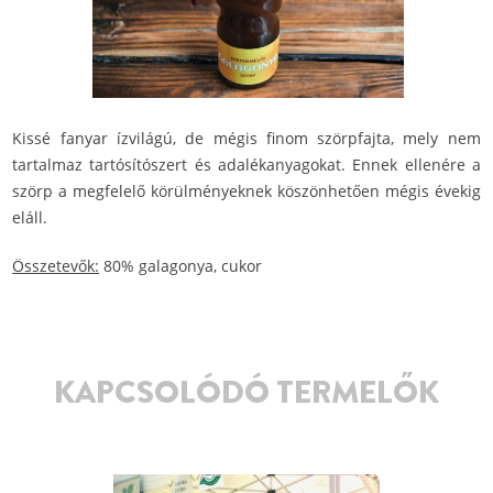
Kissé fanyar ízvilágú, de mégis finom szörpfajta, mely nem
tartalmaz tartósítószert és adalékanyagokat. Ennek ellenére a
szörp a megfelelő körülményeknek köszönhetően mégis évekig
eláll.
Összetevők:
80% galagonya, cukor
KAPCSOLÓDÓ TERMELŐK