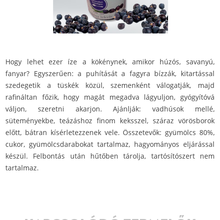
Hogy lehet ezer íze a kökénynek, amikor húzós, savanyú,
fanyar? Egyszerűen: a puhítását a fagyra bízzák, kitartással
szedegetik a tüskék közül, szemenként válogatják, majd
rafináltan főzik, hogy magát megadva lágyuljon, gyógyítóvá
váljon, szeretni akarjon. Ajánlják: vadhúsok mellé,
süteményekbe, teázáshoz finom keksszel, száraz vörösborok
előtt, bátran kísérletezzenek vele. Összetevők: gyümölcs 80%,
cukor, gyümölcsdarabokat tartalmaz, hagyományos eljárással
készül. Felbontás után hűtőben tárolja, tartósítószert nem
tartalmaz.