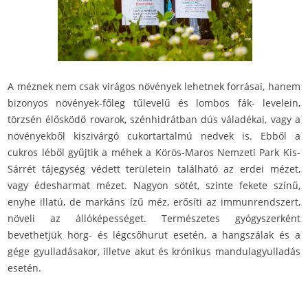
A méznek nem csak virágos növények lehetnek forrásai, hanem
bizonyos növények-főleg tűlevelű és lombos fák- levelein,
törzsén élősködő rovarok, szénhidrátban dús váladékai, vagy a
növényekből kiszivárgó cukortartalmú nedvek is. Ebből a
cukros léből gyűjtik a méhek a Körös-Maros Nemzeti Park Kis-
Sárrét tájegység védett területein található az erdei mézet,
vagy édesharmat mézet. Nagyon sötét, szinte fekete színű,
enyhe illatú, de markáns ízű méz, erősíti az immunrendszert,
növeli az állóképességet. Természetes gyógyszerként
bevethetjük hörg- és légcsőhurut esetén, a hangszálak és a
gége gyulladásakor, illetve akut és krónikus mandulagyulladás
esetén.