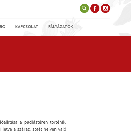
RO
KAPCSOLAT
PÁLYÁZATOK
őállítása a padlástéren történik,
illetve a száraz, sötét helyen való