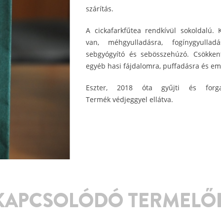
szárítás.
A cickafarkfűtea rendkívül sokoldalú. 
van, méhgyulladásra, fogínygyullad
sebgyógyító és sebösszehúzó. Csökken
egyéb hasi fájdalomra, puffadásra és em
Eszter, 2018 óta gyűjti és forg
Termék védjeggyel ellátva.
KAPCSOLÓDÓ TERMELŐ