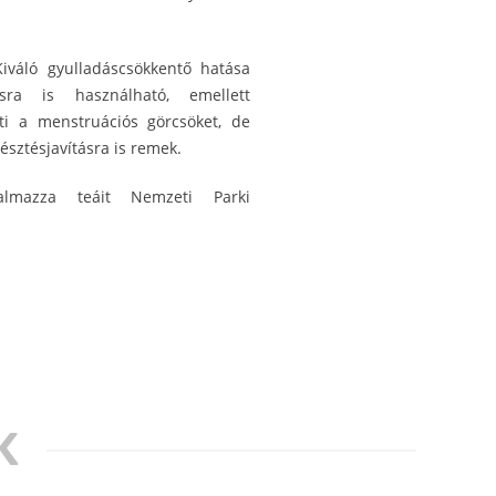
Kiváló gyulladáscsökkentő hatása
ásra is használható, emellett
ti a menstruációs görcsöket, de
észtésjavításra is remek.
almazza teáit Nemzeti Parki
K