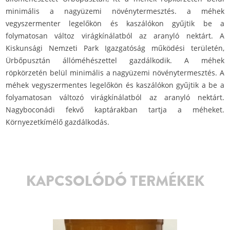
minimális a nagyüzemi növénytermesztés. a méhek
vegyszermenter legelőkön és kaszálókon gyűjtik be a
folymatosan változ virágkínálatból az aranyló nektárt. A
Kiskunsági Nemzeti Park Igazgatóság működési területén,
Ürbőpusztán állóméhészettel gazdálkodik. A méhek
röpkörzetén belül minimális a nagyüzemi növénytermesztés. A
méhek vegyszermentes legelőkön és kaszálókon gyűjtik a be a
folyamatosan változó virágkínálatból az aranyló nektárt.
Nagyboconádi fekvő kaptárakban tartja a méheket.
Környezetkímélő gazdálkodás.
KAPCSOLÓDÓ TERMÉKEK