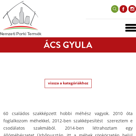
ÁCS GYULA
vissza a kategóriákhoz
60 családos szakképzett hobbi méhész vagyok. 2010 óta
foglalkozom méhekkel, 2012-ben szakképesítést szereztem e
csodálatos szakmából. 2014-ben létrahoztam egy
állóméhészetet Ürbőpusztán, itt a méhek röpkörzetén belül