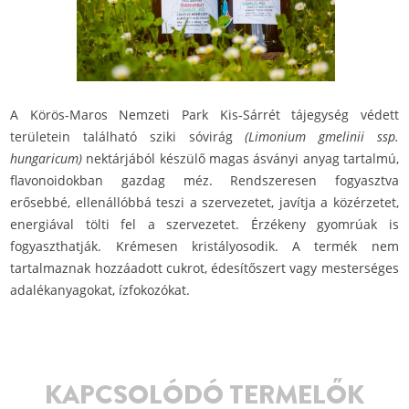
A Körös-Maros Nemzeti Park Kis-Sárrét tájegység védett
területein található sziki sóvirág
(Limonium gmelinii ssp.
hungaricum)
nektárjából készülő magas ásványi anyag tartalmú,
flavonoidokban gazdag méz. Rendszeresen fogyasztva
erősebbé, ellenállóbbá teszi a szervezetet, javítja a közérzetet,
energiával tölti fel a szervezetet. Érzékeny gyomrúak is
fogyaszthatják. Krémesen kristályosodik. A termék nem
tartalmaznak hozzáadott cukrot, édesítőszert vagy mesterséges
adalékanyagokat, ízfokozókat.
KAPCSOLÓDÓ TERMELŐK