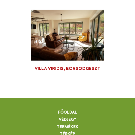
RÖNKFA-LAK/HÓCZA HENRI
FŐOLDAL
VÉDJEGY
TERMÉKEK
TÉRKÉP