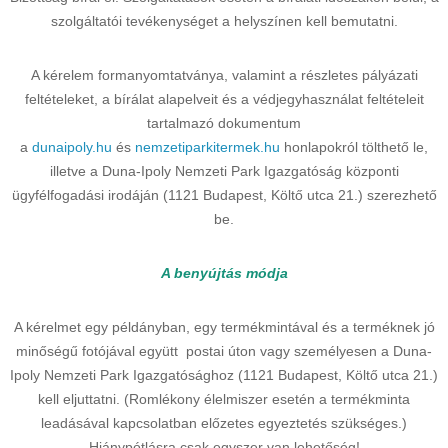
szolgáltatói tevékenységet a helyszínen kell bemutatni.
A kérelem formanyomtatványa, valamint a részletes pályázati
feltételeket, a bírálat alapelveit és a védjegyhasználat feltételeit
tartalmazó dokumentum
a
dunaipoly.hu
és
nemzetiparkitermek.hu
honlapokról tölthető le,
illetve a Duna-Ipoly Nemzeti Park Igazgatóság központi
ügyfélfogadási irodáján (1121 Budapest, Költő utca 21.) szerezhető
be.
A benyújtás módja
A kérelmet egy példányban, egy termékmintával és a terméknek jó
minőségű fotójával együtt postai úton vagy személyesen a Duna-
Ipoly Nemzeti Park Igazgatósághoz (1121 Budapest, Költő utca 21.)
kell eljuttatni. (Romlékony élelmiszer esetén a termékminta
leadásával kapcsolatban előzetes egyeztetés szükséges.)
Hiánypótlásra csak egyszer van lehetőség!