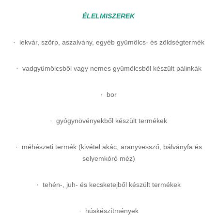
ÉLELMISZEREK
· lekvár, szörp, aszalvány, egyéb gyümölcs- és zöldségtermék
· vadgyümölcsből vagy nemes gyümölcsből készült pálinkák
· bor
· gyógynövényekből készült termékek
· méhészeti termék (kivétel akác, aranyvessző, bálványfa és
selyemkóró méz)
· tehén-, juh- és kecsketejből készült termékek
· húskészítmények