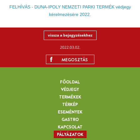
FELHÍVÁS - DUNA-IPOLY NEMZETI PARKI TERMÉK védjegy
kérelmezésére 2022.
vissza a bejegyzésekhez
2022.03.02.
MEGOSZTÁS
FŐOLDAL
VÉDJEGY
TERMÉKEK
TÉRKÉP
ESEMÉNYEK
GASTRO
KAPCSOLAT
PÁLYÁZATOK