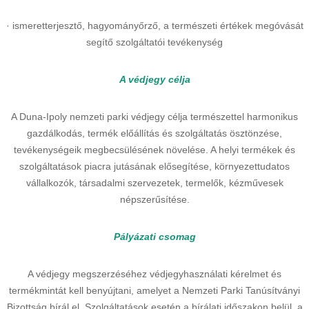
· ismeretterjesztő, hagyományőrző, a természeti értékek megóvását
segítő szolgáltatói tevékenység
A védjegy célja
A Duna-Ipoly nemzeti parki védjegy célja természettel harmonikus
gazdálkodás, termék előállítás és szolgáltatás ösztönzése,
tevékenységeik megbecsülésének növelése. A helyi termékek és
szolgáltatások piacra jutásának elősegítése, környezettudatos
vállalkozók, társadalmi szervezetek, termelők, kézművesek
népszerűsítése.
Pályázati csomag
A védjegy megszerzéséhez védjegyhasználati kérelmet és
termékmintát kell benyújtani, amelyet a Nemzeti Parki Tanúsítványi
Bizottság bírál el. Szolgáltatások esetén a bírálati időszakon belül, a