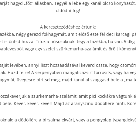
arját hagyd „főz” állásban. Tegyél a lébe egy kanál olcsó konyhasót,
oldódni fog!
A kereszteződéshez értünk:
fazékba, négy gerezd fokhagymát, amit előző este fél deci karcagi pá
t is öntsd hozzá! Titok a húsosoknak: tégy a fazékba, ha van, 5 dk
bablevesből, vagy egy szelet szürkemarha-szalámit és őrölt köményt
 saját levében, annyi liszt hozzáadásával keverd össze, hogy csom
k. Húzd félre! A serpenyőben mangalicazsírt forrósíts, vagy ha ve
hagymát, üvegesre pirítsd meg, majd kanállal szaggasd bele a „malte
ozzákeverjük a szürkemarha-szalámit, amit pici kockákra vágtunk é
t bele. Kever, kever, kever! Majd az aranyszínű dödöllére hinti. Köre
oknak: a dödöllére a birsalmalekvárt, vagy a pongyolapitypanglekvá