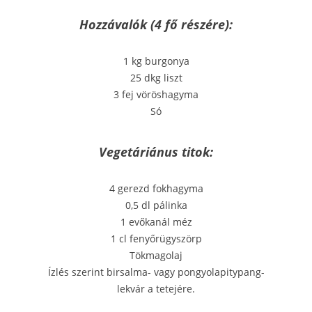
Hozzávalók (4 fő részére):
1 kg burgonya
25 dkg liszt
3 fej vöröshagyma
Só
Vegetáriánus titok:
4 gerezd fokhagyma
0,5 dl pálinka
1 evőkanál méz
1 cl fenyőrügyszörp
Tökmagolaj
Ízlés szerint birsalma- vagy pongyolapitypang-
lekvár a tetejére.