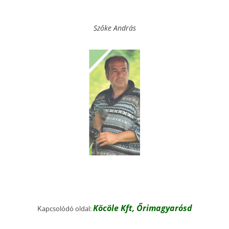
Szőke András
Köcöle Kft, Őrimagyarósd
K
apcsolódó oldal: