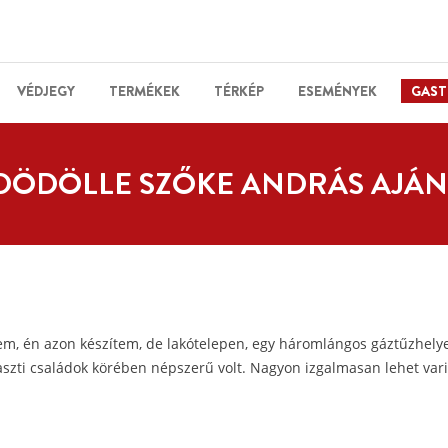
VÉDJEGY
TERMÉKEK
TÉRKÉP
ESEMÉNYEK
GAST
DÖDÖLLE SZŐKE ANDRÁS AJÁ
em, én azon készítem, de lakótelepen, egy háromlángos gáztűzhely
szti családok körében népszerű volt. Nagyon izgalmasan lehet variá