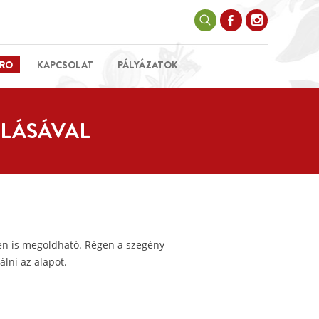
RO
KAPCSOLAT
PÁLYÁZATOK
NLÁSÁVAL
en is megoldható. Régen a szegény
lni az alapot.