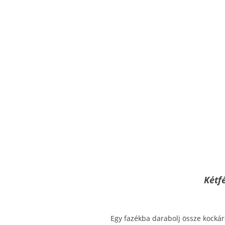
Kétf
Egy fazékba darabolj össze kockár