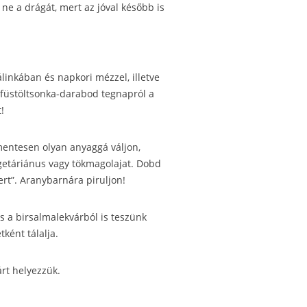
 ne a drágát, mert az jóval később is
linkában és napkori mézzel, illetve
g füstöltsonka-darabod tegnapról a
!
ómentesen olyan anyaggá váljon,
getáriánus vagy tökmagolajat. Dobd
rt”. Aranybarnára piruljon!
s a birsalmalekvárból is teszünk
tként tálalja.
rt helyezzük.