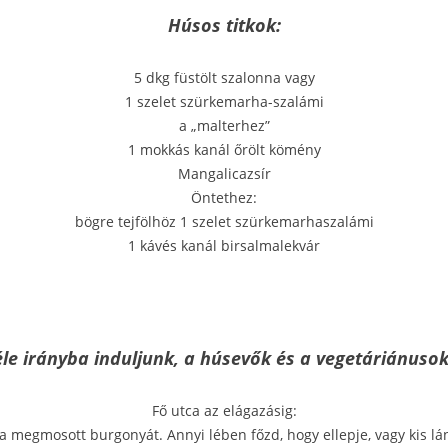
Húsos titkok:
5 dkg füstölt szalonna vagy
1 szelet szürkemarha-szalámi
a „malterhez”
1 mokkás kanál őrölt kömény
Mangalicazsír
Öntethez:
bögre tejfölhöz 1 szelet szürkemarhaszalámi
1 kávés kanál birsalmalekvár
éle irányba induljunk, a húsevők és a vegetáriánusok 
Fő utca az elágazásig:
a megmosott burgonyát. Annyi lében főzd, hogy ellepje, vagy kis lá