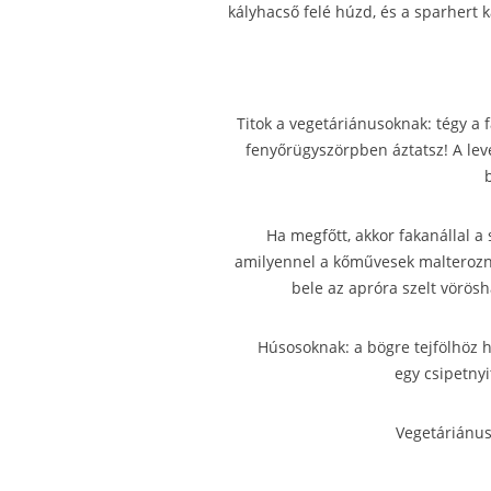
kályhacső felé húzd, és a sparhert k
Titok a vegetáriánusoknak: tégy a 
fenyőrügyszörpben áztatsz! A leve
Ha megfőtt, akkor fakanállal a
amilyennel a kőművesek malterozna
bele az apróra szelt vörös
Húsosoknak: a bögre tejfölhöz h
egy csipetnyi
Vegetáriánus