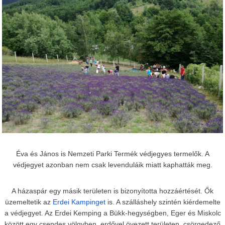
Éva és János is Nemzeti Parki Termék védjegyes termelők. A
védjegyet azonban nem csak levenduláik miatt kaphatták meg.
A házaspár egy másik területen is bizonyította hozzáértését. Ők
üzemeltetik az
Erdei Kampinget
is. A szálláshely szintén kiérdemelte
a védjegyet. Az Erdei Kemping a Bükk-hegységben, Eger és Miskolc
között egy csendes völgyben, erdővel övezett területen, csörgedező