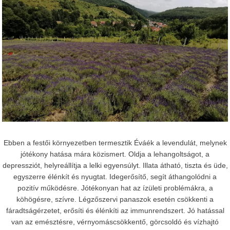
Ebben a festői környezetben termesztik Éváék a levendulát, melynek
jótékony hatása mára közismert. Oldja a lehangoltságot, a
depressziót, helyreállítja a lelki egyensúlyt. Illata átható, tiszta és üde,
egyszerre élénkít és nyugtat. Idegerősítő, segít áthangolódni a
pozitív működésre. Jótékonyan hat az ízületi problémákra, a
köhögésre, szívre. Légzőszervi panaszok esetén csökkenti a
fáradtságérzetet, erősíti és élénkíti az immunrendszert. Jó hatással
van az emésztésre, vérnyomáscsökkentő, görcsoldó és vízhajtó