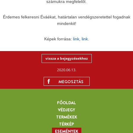
számukra megfelelőt.
Érdemes felkeresni Éváékat, határtalan vendégszeretettel fogadnak
mindenkit!
Képek forrása:
link
,
link
.
vissza a bejegyzésekhez
2020.06.13.
MEGOSZTÁS
FŐOLDAL
VÉDJEGY
TERMÉKEK
TÉRKÉP
ESEMÉNYEK