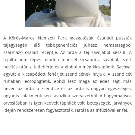
A Körös-Maros Nemzeti Park Igazgatóság Csanádi puszták
tájegységén élő többgenerációs juhász nemzetségből
származó család receptje. Az orda a tej savójából készül. A
tejoltó nem képes minden fehérjét kicsapni a savóból, ezért
hevítés után a tejfehérje és a globulin még kicsapódik. Savóval
együtt a kicsapódott fehérjét zsendicének hívjuk. A zsendicét
ruhában lecsöpögtetik, ebből lesz maga az édes sajt, más
nevén az orda. a zsendice és az orda is nagyon egészséges,
ugyanis salakmentesen távozik a szervezetből. A hagyományos
orvoslásban is igen kedvelt táplálék volt, betegségek, járványok
idején rendszeresen fogyasztották. Hatása az infúzióval ér fel.