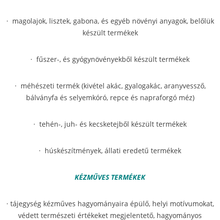
· magolajok, lisztek, gabona, és egyéb növényi anyagok, belőlük
készült termékek
· fűszer-, és gyógynövényekből készült termékek
· méhészeti termék (kivétel akác, gyalogakác, aranyvessző,
bálványfa és selyemkóró, repce és napraforgó méz)
· tehén-, juh- és kecsketejből készült termékek
· húskészítmények, állati eredetű termékek
KÉZMŰVES TERMÉKEK
· tájegység kézműves hagyományaira épülő, helyi motívumokat,
védett természeti értékeket megjelentető, hagyományos