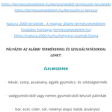
https://termeszetvedelem.hu/kereso/vedett-termeszeti-teruletek/
https://termeszetvedelem.hu/kereso/hrsz-kereso/
Natura 2000 területek - A magyar állami természetvédelem
hivatalos honlapja (termeszetvedelem.hu)
https://natura.2000.hu/hu/helyrajzi-szamok-listaja
PÁLYÁZNI AZ ALÁBBI TERMÉKEKKEL ÉS SZOLGÁLTATÁSOKKAL
LEHET:
ÉLELMISZEREK
· lekvár, szörp, aszalvány, egyéb gyümölcs- és zöldségtermék
· vadgyümölcsből vagy nemes gyümölcsből készült pálinkák
· bor, ecet, cider, sör, növényi alapú italok, ásványvíz