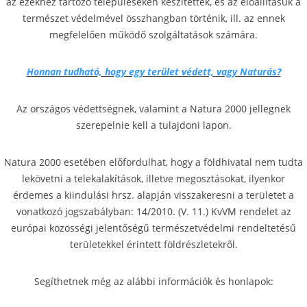
az ezekhez tartozó településeken készítettek, és az előállításuk a
természet védelmével összhangban történik, ill. az ennek
megfelelően működő szolgáltatások számára.
Honnan tudható, hogy egy terület védett, vagy Naturás?
Az országos védettségnek, valamint a Natura 2000 jellegnek
szerepelnie kell a tulajdoni lapon.
Natura 2000 esetében előfordulhat, hogy a földhivatal nem tudta
lekövetni a telekalakítások, illetve megosztásokat, ilyenkor
érdemes a kiindulási hrsz. alapján visszakeresni a területet a
vonatkozó jogszabályban: 14/2010. (V. 11.) KvVM rendelet az
európai közösségi jelentőségű természetvédelmi rendeltetésű
területekkel érintett földrészletekről.
Segíthetnek még az alábbi információk és honlapok: