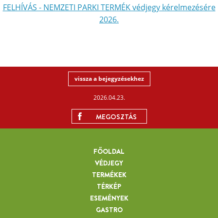
FELHÍVÁS - NEMZETI PARKI TERMÉK védjegy kérelmezésére
2026.
vissza a bejegyzésekhez
2026.04.23.
MEGOSZTÁS
FŐOLDAL
VÉDJEGY
TERMÉKEK
TÉRKÉP
ESEMÉNYEK
GASTRO