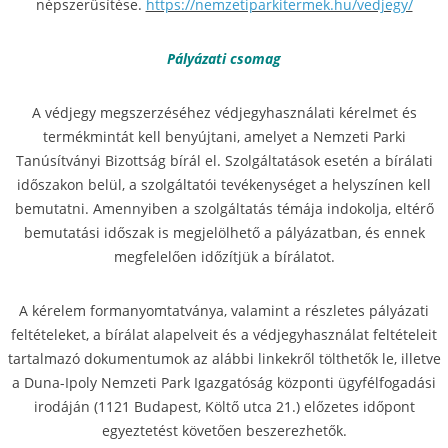
népszerűsítése.
https://nemzetiparkitermek.hu/vedjegy/
Pályázati csomag
A védjegy megszerzéséhez védjegyhasználati kérelmet és
termékmintát kell benyújtani, amelyet a Nemzeti Parki
Tanúsítványi Bizottság bírál el. Szolgáltatások esetén a bírálati
időszakon belül, a szolgáltatói tevékenységet a helyszínen kell
bemutatni. Amennyiben a szolgáltatás témája indokolja, eltérő
bemutatási időszak is megjelölhető a pályázatban, és ennek
megfelelően időzítjük a bírálatot.
A kérelem formanyomtatványa, valamint a részletes pályázati
feltételeket, a bírálat alapelveit és a védjegyhasználat feltételeit
tartalmazó dokumentumok az alábbi linkekről tölthetők le, illetve
a Duna-Ipoly Nemzeti Park Igazgatóság központi ügyfélfogadási
irodáján (1121 Budapest, Költő utca 21.) előzetes időpont
egyeztetést követően beszerezhetők.