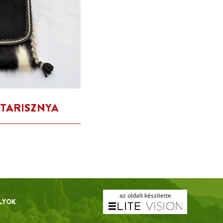
TARISZNYA
az oldalt készítette
LYOK