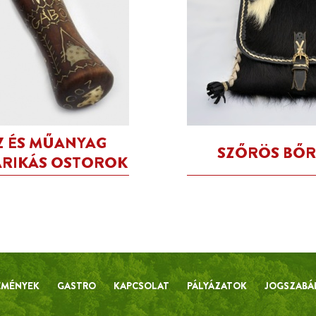
ÉZ ÉS MŰANYAG
SZŐRÖS BŐR
ARIKÁS OSTOROK
EMÉNYEK
GASTRO
KAPCSOLAT
PÁLYÁZATOK
JOGSZABÁ