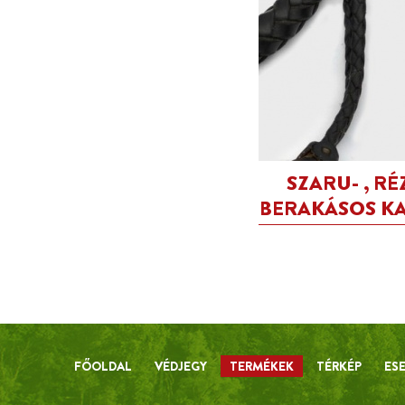
SZARU- , R
BERAKÁSOS K
FŐOLDAL
VÉDJEGY
TERMÉKEK
TÉRKÉP
ES