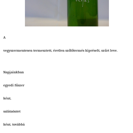
A
vegyszermentesen termesztett, éretlen szőlőtermés kipréselt, szűrt leve.
Napjainkban
egyedi fűszer
ként,
salátaöntet
ként, továbbá