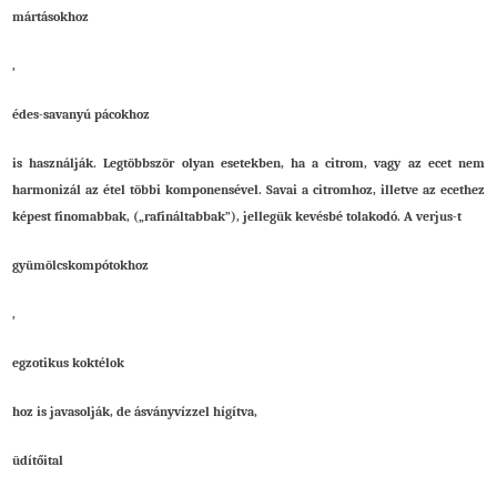
mártásokhoz
,
édes-savanyú pácokhoz
is használják. Legtöbbször olyan esetekben, ha a citrom, vagy az ecet nem
harmonizál az étel többi komponensével. Savai a citromhoz, illetve az ecethez
képest finomabbak, („rafináltabbak”), jellegük kevésbé tolakodó. A verjus-t
gyümölcskompótokhoz
,
egzotikus koktélok
hoz is javasolják, de ásványvízzel hígítva,
üdítőital